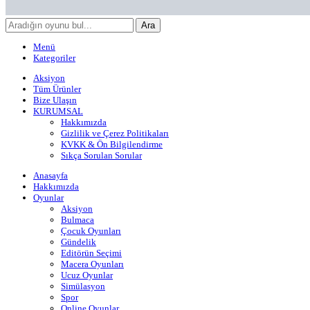
Ara
Menü
Kategoriler
Aksiyon
Tüm Ürünler
Bize Ulaşın
KURUMSAL
Hakkımızda
Gizlilik ve Çerez Politikaları
KVKK & Ön Bilgilendirme
Sıkça Sorulan Sorular
Anasayfa
Hakkımızda
Oyunlar
Aksiyon
Bulmaca
Çocuk Oyunları
Gündelik
Editörün Seçimi
Macera Oyunları
Ucuz Oyunlar
Simülasyon
Spor
Online Oyunlar