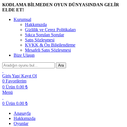
KODLAMA BİLMEDEN OYUN DÜNYASINDAN GELİR
ELDE ET!
Kurumsal
Hakkımızda
Gizlilik ve Çerez Politikaları
Sıkça Sorulan Sorular
Satış Sözleşmesi
KVKK & Ön Bilgilendirme
Mesafeli Satış Sözleşmesi
Bize Ulaşın
Ara
Giriş Yap/ Kayıt Ol
0
Favorilerim
0
Ürün
0.00
₺
Menü
0
Ürün
0.00
₺
Anasayfa
Hakkımızda
Oyunlar