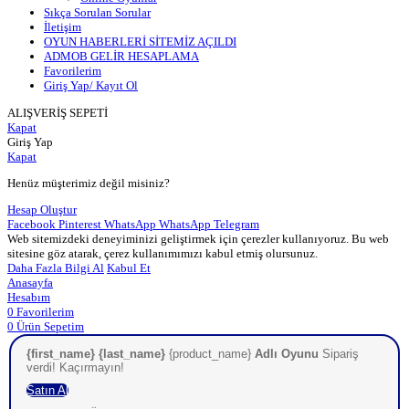
Sıkça Sorulan Sorular
İletişim
OYUN HABERLERİ SİTEMİZ AÇILDI
ADMOB GELİR HESAPLAMA
Favorilerim
Giriş Yap/ Kayıt Ol
ALIŞVERİŞ SEPETİ
Kapat
Giriş Yap
Kapat
Henüz müşterimiz değil misiniz?
Hesap Oluştur
Facebook
Pinterest
WhatsApp
WhatsApp
Telegram
Web sitemizdeki deneyiminizi geliştirmek için çerezler kullanıyoruz. Bu web
sitesine göz atarak, çerez kullanımımızı kabul etmiş olursunuz.
Daha Fazla Bilgi Al
Kabul Et
Anasayfa
Hesabım
0
Favorilerim
0
Ürün
Sepetim
{first_name} {last_name}
{product_name}
Adlı Oyunu
Sipariş
verdi! Kaçırmayın!
Satın Al