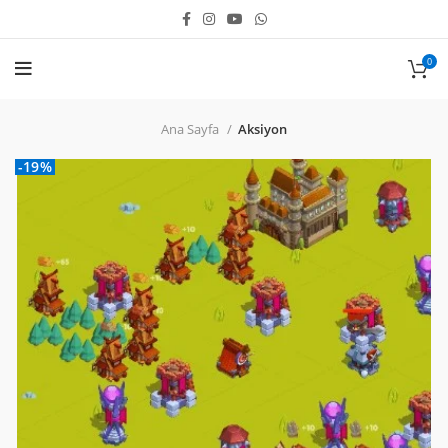
0
Ana Sayfa
Aksiyon
-19%