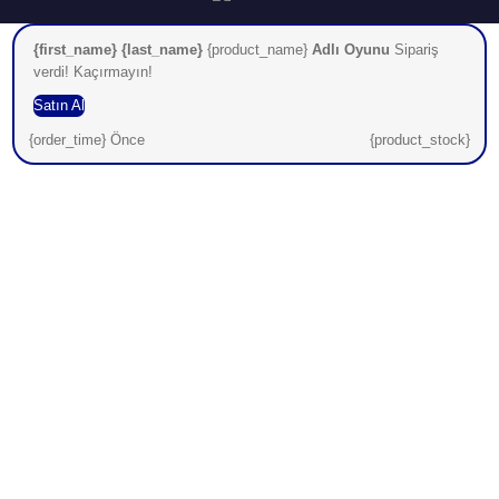
{first_name} {last_name}
{product_name}
Adlı Oyunu
Sipariş
verdi! Kaçırmayın!
Satın Al
{order_time} Önce
{product_stock}