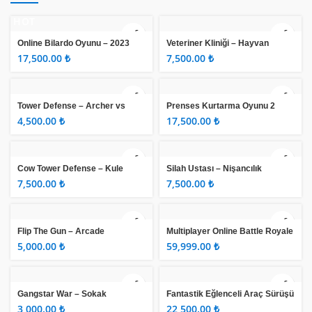
HOT
Online Bilardo Oyunu – 2023
Veteriner Kliniği – Hayvan
Hastanesi Oyunu
₺
₺
Tower Defense – Archer vs
Prenses Kurtarma Oyunu 2
Mutants
₺
₺
Cow Tower Defense – Kule
Silah Ustası – Nişancılık
Savunma
₺
₺
Flip The Gun – Arcade
Multiplayer Online Battle Royale
Game
₺
₺
Gangstar War – Sokak
Fantastik Eğlenceli Araç Sürüşü
Savunma
₺
₺