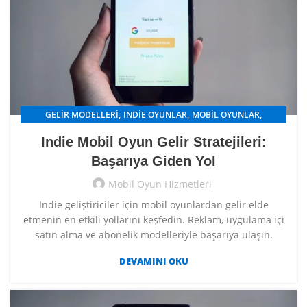
,
,
,
GELIR MODELLERI
INDIE OYUNLAR
MOBIL OYUNLAR
OYUN GELIŞTIRME
Indie Mobil Oyun Gelir Stratejileri:
Başarıya Giden Yol
Mobil Oyun Hizmetleri
Indie geliştiriciler için mobil oyunlardan gelir elde
etmenin en etkili yollarını keşfedin. Reklam, uygulama içi
satın alma ve abonelik modelleriyle başarıya ulaşın.
DEVAMINI OKU