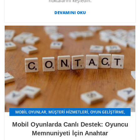
noktalarını keşfedin.
DEVAMINI OKU
,
,
,
MOBIL OYUNLAR
MÜŞTERI HIZMETLERI
OYUN GELIŞTIRME
TEKNOLOJI
Mobil Oyunlarda Canlı Destek: Oyuncu
Memnuniyeti İçin Anahtar