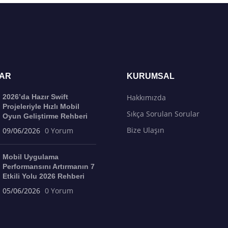
LAR
KURUMSAL
2026’da Hazır Swift
Hakkımızda
Projeleriyle Hızlı Mobil
Sıkça Sorulan Sorular
Oyun Geliştirme Rehberi
Bize Ulaşın
09/06/2026
0 Yorum
Mobil Uygulama
Performansını Artırmanın 7
Etkili Yolu 2026 Rehberi
05/06/2026
0 Yorum