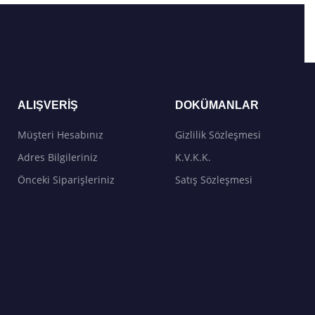
ALIŞVERIŞ
DOKÜMANLAR
Müşteri Hesabınız
Gizlilik Sözleşmesi
Adres Bilgileriniz
K.V.K.K.
Önceki Siparişleriniz
Satış Sözleşmesi