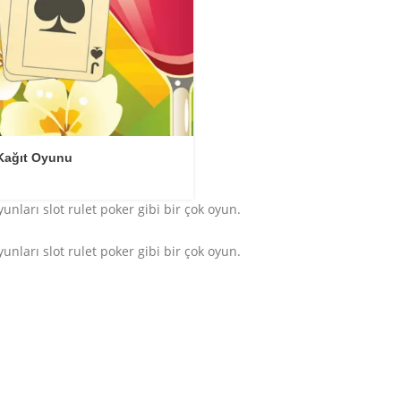
 Kağıt Oyunu
ları slot rulet poker gibi bir çok oyun.
ları slot rulet poker gibi bir çok oyun.