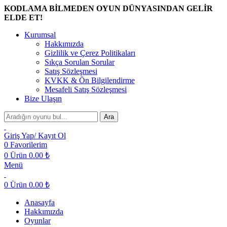
KODLAMA BİLMEDEN OYUN DÜNYASINDAN GELİR
ELDE ET!
Kurumsal
Hakkımızda
Gizlilik ve Çerez Politikaları
Sıkça Sorulan Sorular
Satış Sözleşmesi
KVKK & Ön Bilgilendirme
Mesafeli Satış Sözleşmesi
Bize Ulaşın
Ara
Giriş Yap/ Kayıt Ol
0
Favorilerim
0
Ürün
0.00
₺
Menü
0
Ürün
0.00
₺
Anasayfa
Hakkımızda
Oyunlar