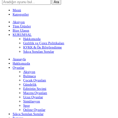
Ara
Menü
Kategoriler
Aksiyon
Tüm Ürünler
Bize Ulaşın
KURUMSAL
Hakkımızda
Gizlilik ve Çerez Politikaları
KVKK & Ön Bilgilendirme
Sıkça Sorulan Sorular
Anasayfa
Hakkımızda
Oyunlar
Aksiyon
Bulmaca
Çocuk Oyunları
Gündelik
Editörün Seçimi
Macera Oyunları
Ucuz Oyunlar
Simülasyon
Spor
Online Oyunlar
Sıkça Sorulan Sorular