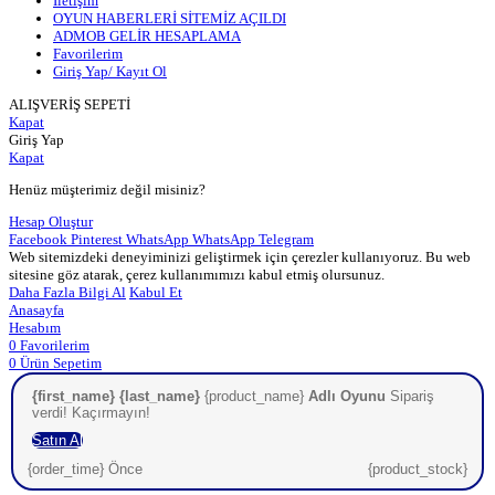
İletişim
OYUN HABERLERİ SİTEMİZ AÇILDI
ADMOB GELİR HESAPLAMA
Favorilerim
Giriş Yap/ Kayıt Ol
ALIŞVERİŞ SEPETİ
Kapat
Giriş Yap
Kapat
Henüz müşterimiz değil misiniz?
Hesap Oluştur
Facebook
Pinterest
WhatsApp
WhatsApp
Telegram
Web sitemizdeki deneyiminizi geliştirmek için çerezler kullanıyoruz. Bu web
sitesine göz atarak, çerez kullanımımızı kabul etmiş olursunuz.
Daha Fazla Bilgi Al
Kabul Et
Anasayfa
Hesabım
0
Favorilerim
0
Ürün
Sepetim
{first_name} {last_name}
{product_name}
Adlı Oyunu
Sipariş
verdi! Kaçırmayın!
Satın Al
{order_time} Önce
{product_stock}