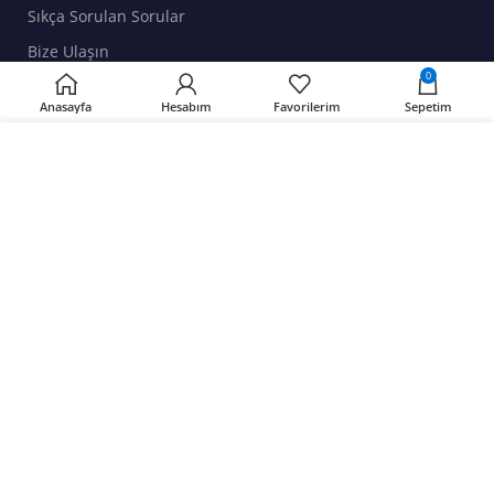
Sıkça Sorulan Sorular
Bize Ulaşın
0
Anasayfa
Hesabım
Favorilerim
Sepetim
ALIŞVERIŞ
Web sitemizdeki deneyiminizi geliştirmek için çerezler
Müşteri Hesabınız
kullanıyoruz. Bu web sitesine göz atarak, çerez
Adres Bilgileriniz
kullanımımızı kabul etmiş olursunuz.
Önceki Siparişleriniz
DAHA FAZLA BILGI AL
KABUL ET
DOKÜMANLAR
Gizlilik Sözleşmesi
K.V.K.K.
Satış Sözleşmesi