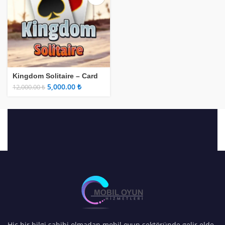
Kingdom Solitaire – Card
Game
5,000.00
₺
12,000.00
₺
Hiç bir bilgi sahibi olmadan mobil oyun sektöründe gelir elde