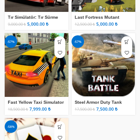
Tır Simülatör: Tır Sürme
Last Fortress Mutant
Oyunu
Attack
5,000.00
₺
5,000.00
₺
9,000.00
₺
12,500.00
₺
-57%
-57%
Fast Yellow Taxi Simulator
Steel Armor Duty Tank
Battle
7,999.00
₺
7,500.00
₺
18,500.00
₺
17,500.00
₺
-58%