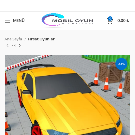
0
MENÜ
0.00
₺
Ana Sayfa
Fırsat Oyunlar
-44%