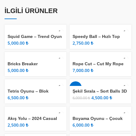
İLGILI ÜRÜNLER
Squid Game – Trend Oyun
Speedy Ball – Hızlı Top
₺
₺
Bricks Breaker
Rope Cut – Cut My Rope
Game
₺
₺
-25%
Tetris Oyunu – Blok
Şekil Sırala – Sort Balls 3D
Bulmaca
₺
4,500.00
₺
6,000.00
₺
Akış Yolu – 2024 Casual
Boyama Oyunu – Çocuk
Game
Oyunları
₺
₺