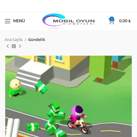
0
MENÜ
0.00
₺
Ana Sayfa
Gündelik