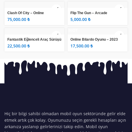
Clash Of City – Online
Flip The Gun – Arcade
Multiplayer Game
₺
₺
HOT
Fantastik Eğlenceli Araç Sürüşü
Online Bilardo Oyunu – 2023
₺
₺
Hiç bir bilgi sahibi olmadan mobil oyun sektöründe gelir elde
etmek artık çok kolay. Oyununuzu seçin gerekli hesapları açın
arkanıza yaslanıp gelirlerinizi takip edin. Mobil oyun