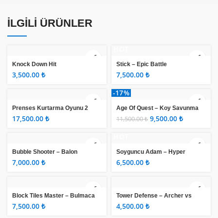
İLGILI ÜRÜNLER
HOT
Knock Down Hit
Stick – Epic Battle
₺
₺
-17%
Prenses Kurtarma Oyunu 2
Age Of Quest – Koy Savunma
Hattı
₺
9,500.00
₺
11,500.00
₺
HOT
Bubble Shooter – Balon
Soyguncu Adam – Hyper
Patlatma
Casual Game
₺
₺
Block Tiles Master – Bulmaca
Tower Defense – Archer vs
Oyunu
Mutants
₺
₺