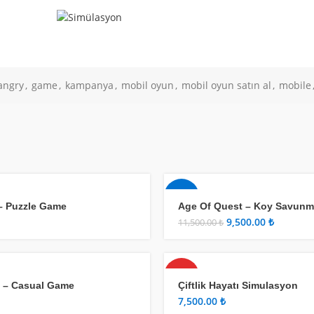
angry
,
game
,
kampanya
,
mobil oyun
,
mobil oyun satın al
,
mobile
-17%
 – Puzzle Game
Age Of Quest – Koy Savunma
9,500.00
₺
11,500.00
₺
HOT
l – Casual Game
Çiftlik Hayatı Simulasyon
₺