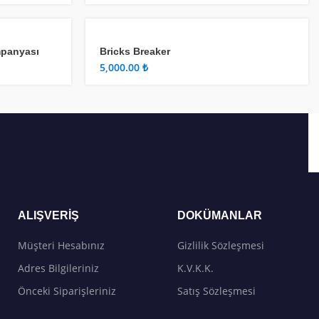
mpanyası
Bricks Breaker
₺
ALIŞVERIŞ
DOKÜMANLAR
Müşteri Hesabınız
Gizlilik Sözleşmesi
Adres Bilgileriniz
K.V.K.K.
Önceki Siparişleriniz
Satış Sözleşmesi