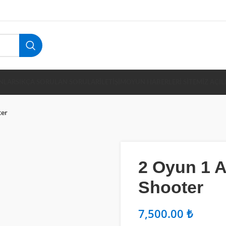
NLAR
SIKÇA SORULAN SORULAR
İLETIŞIM
OYUN HABERLERİ SİTEMİZ AÇIL
ter
2 Oyun 1 A
Shooter
₺