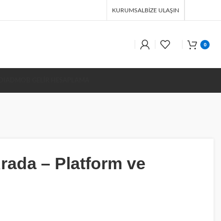
KURUMSAL
BIZE ULAŞIN
0
DI
ADMOB GELİR HESAPLAMA
rada – Platform ve