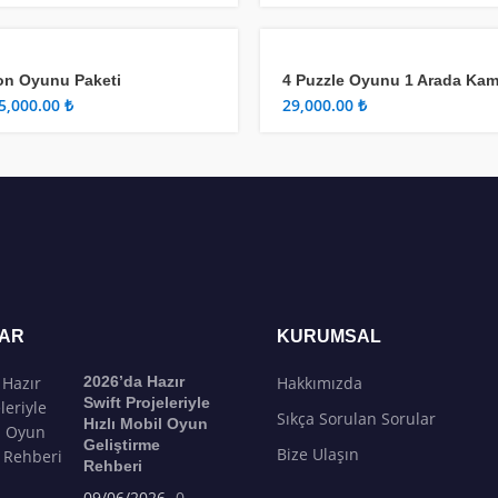
on Oyunu Paketi
4 Puzzle Oyunu 1 Arada Ka
5,000.00
₺
₺
LAR
KURUMSAL
2026’da Hazır
Hakkımızda
Swift Projeleriyle
Sıkça Sorulan Sorular
Hızlı Mobil Oyun
Geliştirme
Bize Ulaşın
Rehberi
09/06/2026
0