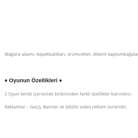
Facebook
Pinterest
WhatsApp
Telegram
Mağara adamı, köpekbalıkları, örümcekler, dikenli kaplumbağalar
♦ Oyunun Özellikleri ♦
2 Oyun kendi içerisinde birbirinden farklı özellikler barındırır.
Reklamlar – Geçiş, Banner ve ödüllü video reklam türleridir.