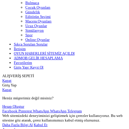
Bulmaca
Çocuk Oyunları
Gündelik
Editörün Seçimi
Macera Oyunları
Ucuz Oyunlar
Simülasyon
Spor
Online Oyunlar
Sıkça Sorulan Sorular
İletişim
OYUN HABERLERİ SİTEMİZ AÇILDI
ADMOB GELİR HESAPLAMA
Favorilerim
Giriş Yap/ Kayıt Ol
ALIŞVERİŞ SEPETİ
Kapat
Giriş Yap
Kapat
Henüz müşterimiz değil misiniz?
Hesap Oluştur
Facebook
Pinterest
WhatsApp
WhatsApp
Telegram
Web sitemizdeki deneyiminizi geliştirmek için çerezler kullanıyoruz. Bu web
sitesine göz atarak, çerez kullanımımızı kabul etmiş olursunuz.
Daha Fazla Bilgi Al
Kabul Et