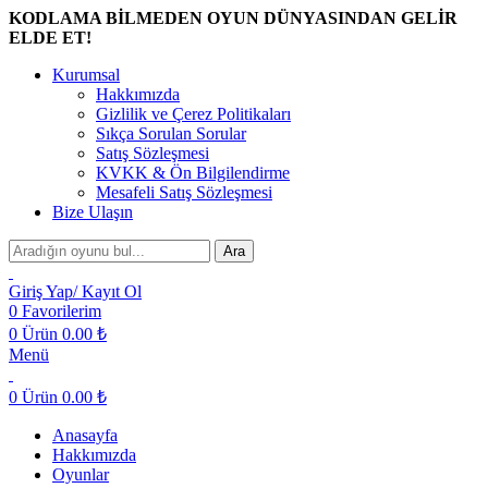
KODLAMA BİLMEDEN OYUN DÜNYASINDAN GELİR
ELDE ET!
Kurumsal
Hakkımızda
Gizlilik ve Çerez Politikaları
Sıkça Sorulan Sorular
Satış Sözleşmesi
KVKK & Ön Bilgilendirme
Mesafeli Satış Sözleşmesi
Bize Ulaşın
Ara
Giriş Yap/ Kayıt Ol
0
Favorilerim
0
Ürün
0.00
₺
Menü
0
Ürün
0.00
₺
Anasayfa
Hakkımızda
Oyunlar