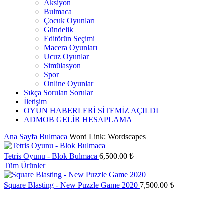
Aksiyon
Bulmaca
Çocuk Oyunları
Gündelik
Editörün Seçimi
Macera Oyunları
Ucuz Oyunlar
Simülasyon
Spor
Online Oyunlar
Sıkça Sorulan Sorular
İletişim
OYUN HABERLERİ SİTEMİZ AÇILDI
ADMOB GELİR HESAPLAMA
Ana Sayfa
Bulmaca
Word Link: Wordscapes
Tetris Oyunu - Blok Bulmaca
6,500.00
₺
Tüm Ürünler
Square Blasting - New Puzzle Game 2020
7,500.00
₺