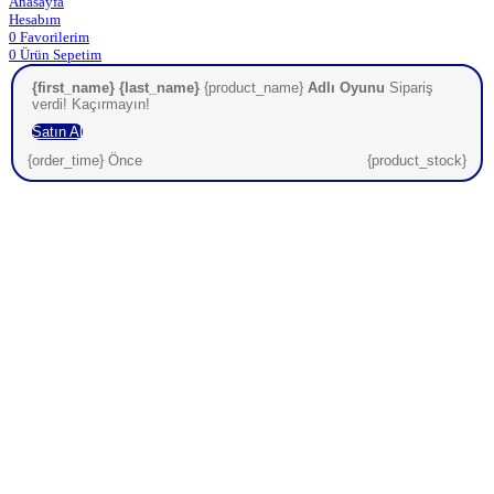
Anasayfa
Hesabım
0
Favorilerim
0
Ürün
Sepetim
{first_name} {last_name}
{product_name}
Adlı Oyunu
Sipariş
verdi! Kaçırmayın!
Satın Al
{order_time} Önce
{product_stock}