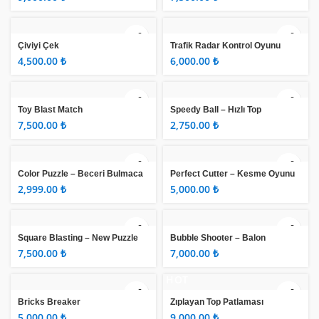
Çiviyi Çek
Trafik Radar Kontrol Oyunu
₺
₺
Toy Blast Match
Speedy Ball – Hızlı Top
₺
₺
Color Puzzle – Beceri Bulmaca
Perfect Cutter – Kesme Oyunu
₺
₺
Square Blasting – New Puzzle
Bubble Shooter – Balon
Game 2020
Patlatma
₺
₺
HOT
Bricks Breaker
Zıplayan Top Patlaması
₺
₺