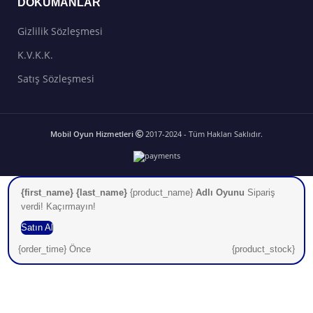
DOKÜMANLAR
Gizlilik Sözleşmesi
K.V.K.K.
Satış Sözleşmesi
Mobil Oyun Hizmetleri
2017-2024 - Tüm Hakları Saklıdır.
{first_name} {last_name}
{product_name}
Adlı Oyunu
Sipariş
verdi! Kaçırmayın!
Satın Al
{order_time} Önce
{product_stock}