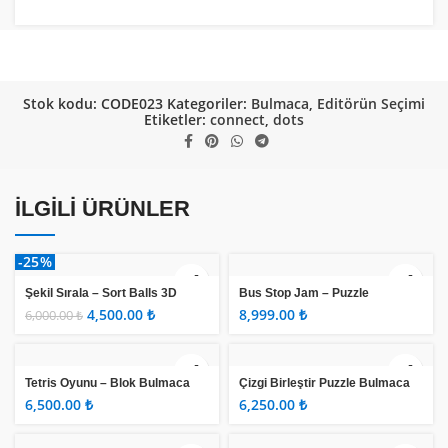
Stok kodu:
CODE023
Kategoriler:
Bulmaca
,
Editörün Seçimi
Etiketler:
connect
,
dots
İLGILI ÜRÜNLER
-25%
Şekil Sırala – Sort Balls 3D
Bus Stop Jam – Puzzle
Template
4,500.00
₺
₺
6,000.00
₺
Tetris Oyunu – Blok Bulmaca
Çizgi Birleştir Puzzle Bulmaca
Oyunu
₺
₺