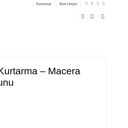
Kurumsal
Bize Ulaşın
0
0
İZ AÇILDI
ADMOB GELİR HESAPLAMA
Kurtarma – Macera
unu