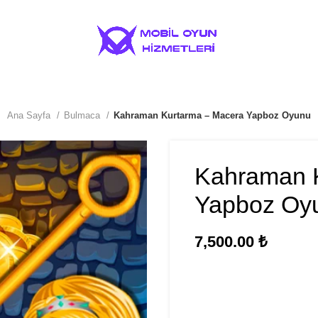
ıkça Sorulan Sorular
İletişim
OYUN HABERLERİ SİTEM
Ana Sayfa
Bulmaca
Kahraman Kurtarma – Macera Yapboz Oyunu
Kahraman 
Yapboz Oy
₺