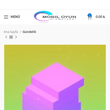
0
MENÜ
0.00
₺
Ana Sayfa
Gündelik