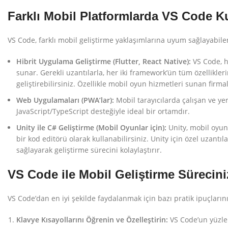
Farklı Mobil Platformlarda VS Code K
VS Code, farklı mobil geliştirme yaklaşımlarına uyum sağlayabilen
Hibrit Uygulama Geliştirme (Flutter, React Native):
VS Code, he
sunar. Gerekli uzantılarla, her iki framework’ün tüm özellikle
geliştirebilirsiniz. Özellikle mobil oyun hizmetleri sunan firma
Web Uygulamaları (PWA’lar):
Mobil tarayıcılarda çalışan ve y
JavaScript/TypeScript desteğiyle ideal bir ortamdır.
Unity ile C# Geliştirme (Mobil Oyunlar için):
Unity, mobil oyun 
bir kod editörü olarak kullanabilirsiniz. Unity için özel uzan
sağlayarak geliştirme sürecini kolaylaştırır.
VS Code ile Mobil Geliştirme Sürecini
VS Code’dan en iyi şekilde faydalanmak için bazı pratik ipuçlarını 
Klavye Kısayollarını Öğrenin ve Özelleştirin:
VS Code’un yüzler