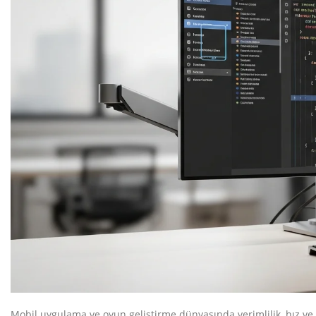
Mobil uygulama ve oyun geliştirme dünyasında verimlilik, hız ve 