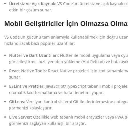
Ücretsiz ve Açık Kaynak:
VS Code’un ücretsiz ve açık kaynak olm
WhatsApp
etkin bir çözüm sunar.
Telegram
Mobil Geliştiriciler İçin Olmazsa Olm
VS Code’un gücünü tam anlamıyla kullanabilmek için doğru uzantıla
hızlandıracak bazı popüler uzantılar:
Flutter ve Dart Uzantıları:
Flutter ile mobil uygulama veya oyu
görselleştirme, hızlı yeniden yükleme (Hot Reload) ve hata ayı
React Native Tools:
React Native projeleri için kod tamamlama,
sunar.
ESLint ve Prettier:
JavaScript/TypeScript tabanlı mobil projelerd
otomatik kod formatlama ve hata denetimi yapar.
GitLens:
Versiyon kontrol sistemi Git ile derinlemesine entegra
görmenizi kolaylaştırır.
Live Server:
Özellikle web tabanlı mobil arayüzler veya PWA (Pr
görmenizi sağlayan kullanışlı bir araçtır.