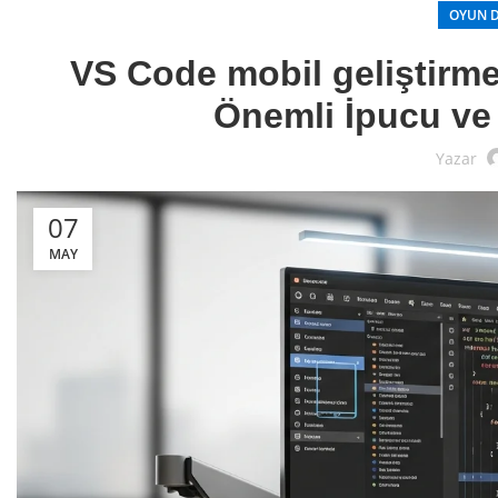
OYUN 
VS Code mobil geliştirme
Önemli İpucu ve V
Yazar
07
MAY