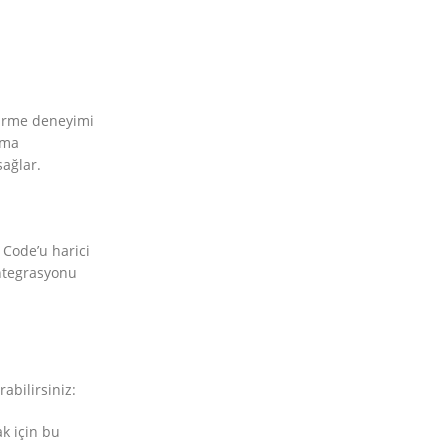
ştirme deneyimi
ama
sağlar.
 Code’u harici
entegrasyonu
abilirsiniz:
ak için bu