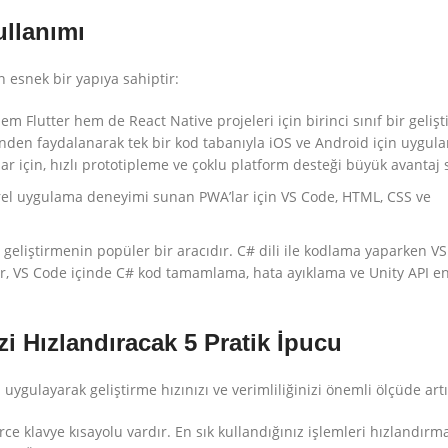
ullanımı
 esnek bir yapıya sahiptir:
m Flutter hem de React Native projeleri için birinci sınıf bir geli
rinden faydalanarak tek bir kod tabanıyla iOS ve Android için uygul
lar için, hızlı prototipleme ve çoklu platform desteği büyük avantaj 
erel uygulama deneyimi sunan PWA’lar için VS Code, HTML, CSS ve
geliştirmenin popüler bir aracıdır. C# dili ile kodlama yaparken VS
tılar, VS Code içinde C# kod tamamlama, hata ayıklama ve Unity API 
zi Hızlandıracak 5 Pratik İpucu
uygulayarak geliştirme hızınızı ve verimliliğinizi önemli ölçüde artır
ce klavye kısayolu vardır. En sık kullandığınız işlemleri hızlandırm