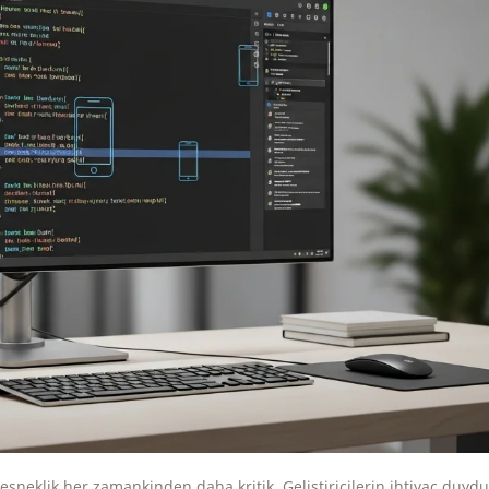
esneklik her zamankinden daha kritik. Geliştiricilerin ihtiyaç duyd