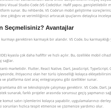
örü Visual Studio Code (VS Code)’dur. Hafif yapısı, genişletilebilir 
 platform sunar. Bu rehberde, VS Code’un mobil geliştirme süreçlerini
ne çıktığını ve verimliliğinizi artıracak ipuçlarını detaylıca inceley
n Seçmelisiniz? Avantajlar
rü kurmayı gerektiren karmaşık bir alandır. VS Code, bu karmaşıklığ
E) kıyasla çok daha hafiftir ve hızlı açılır. Bu, özellikle mobil ciha
j sağlar.
tı marketidir. Flutter, React Native, Dart, JavaScript, TypeScript, 
esinde, ihtiyacınız olan her türlü işlevselliği kolayca ekleyebilirsin
ve platforma özel araç entegrasyonu gibi özellikler sunar.
ramlama dili ve teknolojisiyle çalışmayı gerektirir. VS Code, Dart, Ja
stek sunarak, farklı projeler arasında sorunsuz geçiş yapmanızı sağ
 komut satırı işlemlerini kolayca yapabilir, uygulamalarınızı derley
ki sorunları hızlıca tespit etmenize ve çözmenize yardımcı olur.