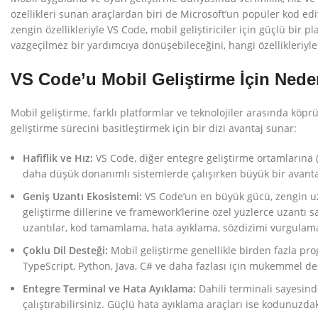
özellikleri sunan araçlardan biri de Microsoft’un popüler kod edit
zengin özellikleriyle VS Code, mobil geliştiriciler için güçlü bir
vazgeçilmez bir yardımcıya dönüşebileceğini, hangi özellikleriyle ö
VS Code’u Mobil Geliştirme İçin Nede
Mobil geliştirme, farklı platformlar ve teknolojiler arasında köp
geliştirme sürecini basitleştirmek için bir dizi avantaj sunar:
Hafiflik ve Hız:
VS Code, diğer entegre geliştirme ortamlarına (ID
daha düşük donanımlı sistemlerde çalışırken büyük bir avanta
Geniş Uzantı Ekosistemi:
VS Code’un en büyük gücü, zengin uzan
geliştirme dillerine ve framework’lerine özel yüzlerce uzantı say
uzantılar, kod tamamlama, hata ayıklama, sözdizimi vurgulama 
Çoklu Dil Desteği:
Mobil geliştirme genellikle birden fazla prog
TypeScript, Python, Java, C# ve daha fazlası için mükemmel de
Facebook
Entegre Terminal ve Hata Ayıklama:
Dahili terminali sayesinde
Pinterest
çalıştırabilirsiniz. Güçlü hata ayıklama araçları ise kodunuzda