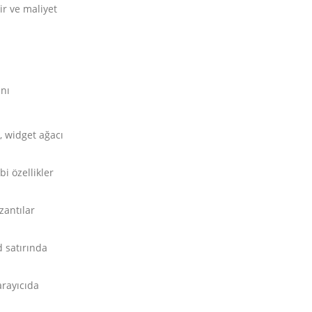
ir ve maliyet
ını
, widget ağacı
i özellikler
zantılar
d satırında
arayıcıda