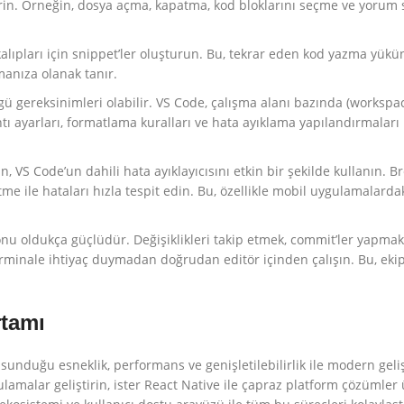
ştirin. Örneğin, dosya açma, kapatma, kod bloklarını seçme ve yorum 
kalıpları için snippet’ler oluşturun. Bu, tekrar eden kod yazma yükün
amanıza olanak tanır.
 gereksinimleri olabilir. VS Code, çalışma alanı bazında (workspac
tı ayarları, formatlama kuralları ve hata ayıklama yapılandırmaları
VS Code’un dahili hata ayıklayıcısını etkin bir şekilde kullanın. Br
me ile hataları hızla tespit edin. Bu, özellikle mobil uygulamalarda
u oldukça güçlüdür. Değişiklikleri takip etmek, commit’ler yapmak,
erminale ihtiyaç duymadan doğrudan editör içinden çalışın. Bu, ekip
rtamı
nduğu esneklik, performans ve genişletilebilirlik ile modern gelişt
gulamalar geliştirin, ister React Native ile çapraz platform çözümler ü