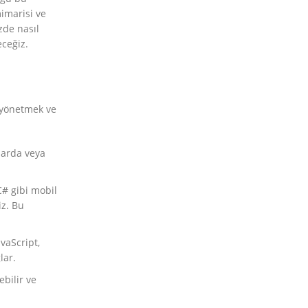
mimarisi ve
zde nasıl
eceğiz.
ı yönetmek ve
zlarda veya
C# gibi mobil
iz. Bu
vaScript,
lar.
ebilir ve