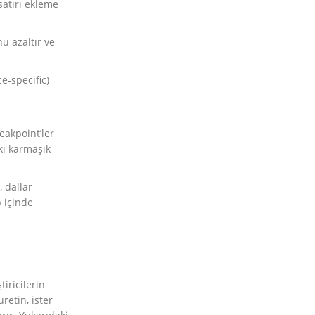
satırı ekleme
ü azaltır ve
e-specific)
eakpoint’ler
ki karmaşık
 dallar
 içinde
iricilerin
retin, ister