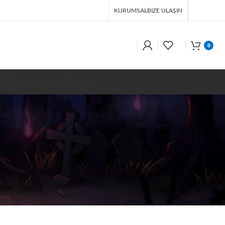
KURUMSAL
BIZE ULAŞIN
0
DI
ADMOB GELİR HESAPLAMA