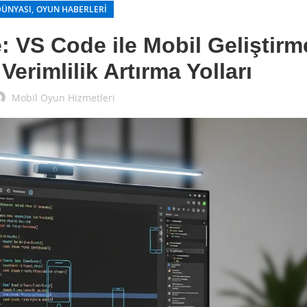
,
DÜNYASI
OYUN HABERLERI
: VS Code ile Mobil Geliştirm
erimlilik Artırma Yolları
Mobil Oyun Hizmetleri