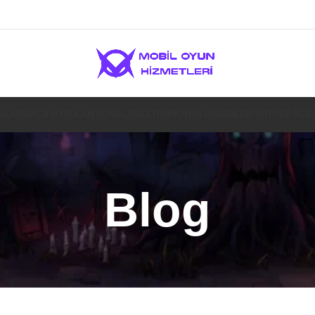
NLAR
SIKÇA SORULAN SORULAR
İLETIŞIM
OYUN HABERLERİ SİTEMİZ AÇIL
Blog