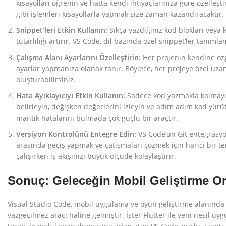
kısayolları öğrenin ve hatta kendi ihtiyaçlarınıza göre özelle
gibi işlemleri kısayollarla yapmak size zaman kazandıracaktır.
Snippet’leri Etkin Kullanın:
Sıkça yazdığınız kod blokları veya 
tutarlılığı artırır. VS Code, dil bazında özel snippet’ler tanıml
Çalışma Alanı Ayarlarını Özelleştirin:
Her projenin kendine özgü
ayarlar yapmanıza olanak tanır. Böylece, her projeye özel uzan
oluşturabilirsiniz.
Hata Ayıklayıcıyı Etkin Kullanın:
Sadece kod yazmakla kalmayın, 
belirleyin, değişken değerlerini izleyin ve adım adım kod yürüt
mantık hatalarını bulmada çok güçlü bir araçtır.
Versiyon Kontrolünü Entegre Edin:
VS Code’un Git entegrasyon
arasında geçiş yapmak ve çatışmaları çözmek için harici bir t
çalışırken iş akışınızı büyük ölçüde kolaylaştırır.
Sonuç: Geleceğin Mobil Geliştirme O
Visual Studio Code, mobil uygulama ve oyun geliştirme alanında su
vazgeçilmez aracı haline gelmiştir. İster Flutter ile yeni nesil uy