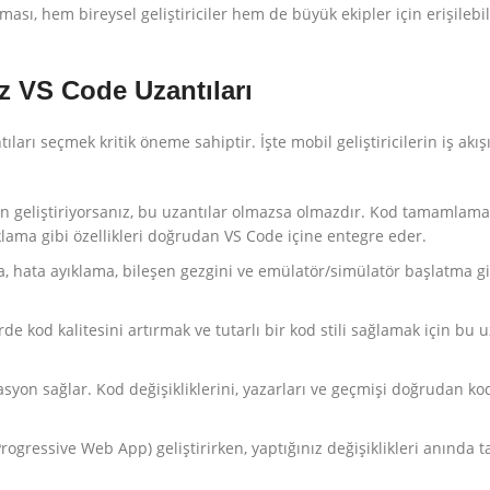
ası, hem bireysel geliştiriciler hem de büyük ekipler için erişilebil
az VS Code Uzantıları
rı seçmek kritik öneme sahiptir. İşte mobil geliştiricilerin iş akış
n geliştiriyorsanız, bu uzantılar olmazsa olmazdır. Kod tamamlama
klama gibi özellikleri doğrudan VS Code içine entegre eder.
 hata ayıklama, bileşen gezgini ve emülatör/simülatör başlatma gib
e kod kalitesini artırmak ve tutarlı bir kod stili sağlamak için bu u
syon sağlar. Kod değişikliklerini, yazarları ve geçmişi doğrudan ko
ogressive Web App) geliştirirken, yaptığınız değişiklikleri anında t