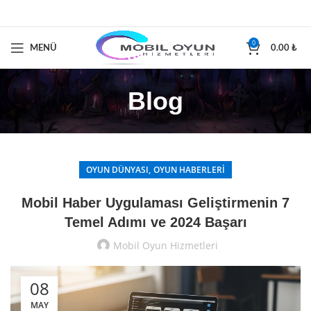
0
MENÜ
0.00
₺
Blog
,
OYUN DÜNYASI
OYUN HABERLERI
Mobil Haber Uygulaması Geliştirmenin 7
Temel Adımı ve 2024 Başarı
Mobil Oyun Hizmetleri
08
MAY